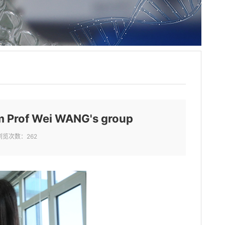
om Prof Wei WANG's group
浏览次数：
262