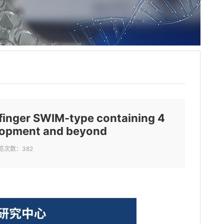
ger SWIM-type containing 4
lopment and beyond
览次数：
382