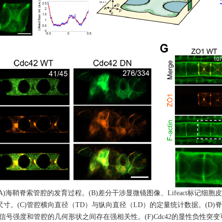
(A)海鞘脊索管腔的发育过程。(B)差分干涉显微镜图像、Lifeact标
寸。(C)管腔横向直径（TD）与纵向直径（LD）的定量统计数据。(D)
信号强度和管腔的几何形状之间存在强相关性。(F)Cdc42的显性负性突变