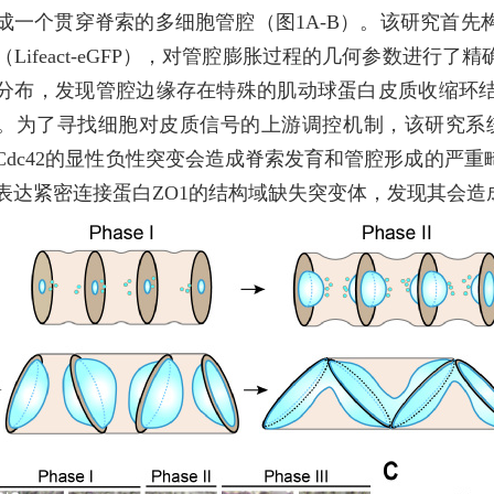
成一个贯穿脊索的多细胞管腔（
图1A-B
）。该研究首先
（
Lifeact-eGFP
），对管腔膨胀过程的几何参数进行了精
分布，发现管腔边缘存在特殊的肌动球蛋白皮质收缩环
。为了寻找细胞对皮质信号的上游调控机制，该研究系统地筛
Cdc42的显性负性突变会造成脊索发育和管腔形成的严
表达紧密连接蛋白ZO1的结构域缺失突变体，发现其会造