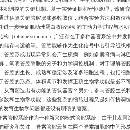
Cdc42信号调节的细胞皮质收缩环产生的机械收缩力和
体积调控的关键机制。基于实验证据和守恒原理，该研究
通过估算关键管腔膨胀参数取值，结合实验方法和数值
并进一步验证肌动球蛋白收缩驱动的主动力学过程与水动
结构（tubular structure）广泛存在于多种器官系
的储存与运输等。管腔能够作为生化信号中心引导组织
，管腔形成出现异常则会产生疾病，例如多囊肾病与淋
解，阐明管腔膨胀的分子和力学调控机制，对于理解管
。管腔的生长、成熟和稳定涉及诸多细胞过程，包括细
于管腔的形态、体积调节和发挥正确生物学功能是必不
，从而塑造出有功能的管状器官？另外，参与管腔生长
参数和生物学功能，这些复杂的细胞过程又是如何协调
的发育生物学问题都还没有明确的答案。
脊索管腔系统作为一种新兴的模式管腔系统，由于其发育
的研究和关注。脊索管腔最初在两个脊索细胞的中间形