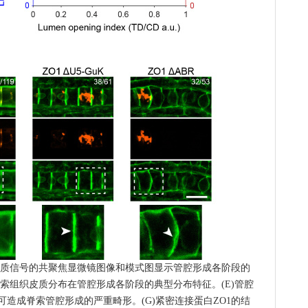
记细胞皮质信号的共聚焦显微镜图像和模式图显示管腔形成各阶段的
脊索组织皮质分布在管腔形成各阶段的典型分布特征。(E)管腔
可造成脊索管腔形成的严重畸形。(G)紧密连接蛋白ZO1的结