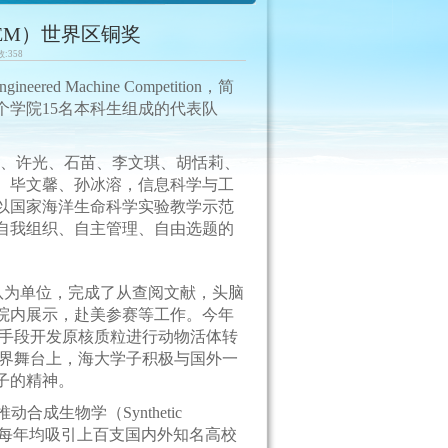
EM）世界区铜奖
数:
358
eered Machine Competition，简
个学院15名本科生组成的代表队
学院姜铭、许光、石苗、李文琪、胡恬莉、
、毕文馨、孙冰溶，信息科学与工
以国家海洋生命科学实验教学示范
自我组织、自主管理、自由选题的
团队为单位，完成了从查阅文献，头脑
院内展示，赴美参赛等工作。今年
成生物学的手段开发原核质粒进行动物活体转
世界舞台上，海大学子积极与国外一
子的精神。
合成生物学（Synthetic
事，每年均吸引上百支国内外知名高校