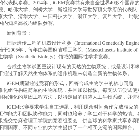
的代表队参赛。2014年，iGEM竞赛共有来自全世界40多个国家
院、哈佛大学、剑桥大学、斯坦福大学等世界顶尖学府的代表队；
京大学、清华大学、中国科技大学、浙江大学、复旦大学、上海
国内知名高校均组队参赛。
新闻背景：
国际遗传工程的机器设计竞赛（International Genetically Engineer
始于2005年，每年由美国麻省理工学院（Massachusetts Institute o
生物学（Synthetic Biology）领域的国际性学术竞赛。
合成生物学试图重设计现有的天然的生物系统，或是设计和
于通过了解天然生物体系的运作机理来创造全新的生物体系。
iGEM期望通过竞赛的形式，回答合成生物学中的核心问题
准化组件构建简单的生物系统，并且加以操纵。每支队伍尝试使
用标准化的基因工程方法，以特定目的拼装人工生物系统，并进
iGEM比赛要求学生自主选题，利用课余时间合作完成相应
工作能力和团队协作能力，同时也培养了学生对于科学的热情。
果提交给麻省理工学院的竞赛组委会，供全球的科学家共享参赛
不同国家、不同专业的大学生提供了一个相互交流的国际舞台。