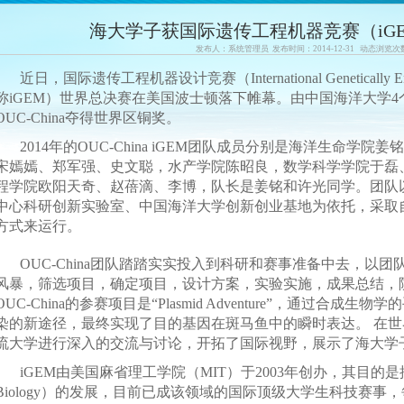
海大学子获国际遗传工程机器竞赛（iG
发布人：系统管理员 发布时间：2014-12-31 动态浏览次
近日，国际遗传工程机器设计竞赛（International Genetically Engin
称iGEM）世界总决赛在美国波士顿落下帷幕。由中国海洋大学4
OUC-China夺得世界区铜奖。
2014年的OUC-China iGEM团队成员分别是海洋生命
宋嫣嫣、郑军强、史文聪，水产学院陈昭良，数学科学学院于磊
程学院欧阳天奇、赵蓓滴、李博，队长是姜铭和许光同学。团队
中心科研创新实验室、中国海洋大学创新创业基地为依托，采取
方式来运行。
OUC-China团队踏踏实实投入到科研和赛事准备中去，以
风暴，筛选项目，确定项目，设计方案，实验实施，成果总结，
OUC-China的参赛项目是“Plasmid Adventure”，通过合
染的新途径，最终实现了目的基因在斑马鱼中的瞬时表达。 在
流大学进行深入的交流与讨论，开拓了国际视野，展示了海大学
iGEM由美国麻省理工学院（MIT）于2003年创办，其目的是推动
Biology）的发展，目前已成该领域的国际顶级大学生科技赛