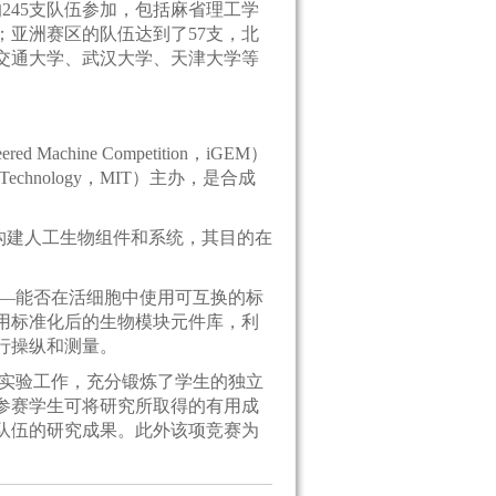
的245支队伍参加，包括麻省理工学
亚洲赛区的队伍达到了57支，北
交通大学、武汉大学、天津大学等
ed Machine Competition，iGEM）
f Technology，MIT）主办，是合成
构建人工生物组件和系统，其目的在
――能否在活细胞中使用可互换的标
用标准化后的生物模块元件库，利
行操纵和测量。
的实验工作，充分锻炼了学生的独立
参赛学生可将研究所取得的有用成
队伍的研究成果。此外该项竞赛为