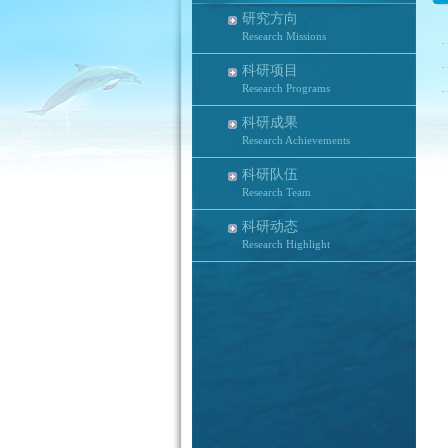
研究方向
Research Missions
科研项目
Research Programs
科研成果
Research Achievements
科研队伍
Research Team
科研动态
Research Highlight