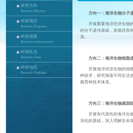
研究方向
Research Missions
方向一：海洋生物分子
科研项目
开展重要海洋经济生物
Research Programs
的分子遗传基础，发掘优良
科研成果
系。
Research Achievements
科研队伍
Research Team
方向二：海洋生物细胞
科研动态
开展海洋经济生物的细
Research Highlight
种技术；研究海藻不同生活
胞育种技术体系。
方向三：海洋生物基因
开展有代表性的海洋生
演化的基础，深入理解生命