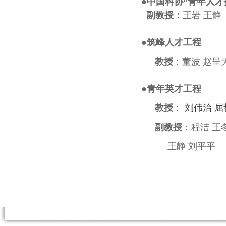
●
中国科协“青年人才
副教授：
王
岩 王静
●
筑峰人才工程
教授
：
董
波
赵呈
●青年英才工程
教授
：
刘伟治 屈
副教授
：程洁 王
王静 刘平平