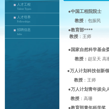
人才工程
Talent Types
●
中国工程院院士
人才培养
教授
：包振民
Fellowships
●
教育部****
招聘信息
Jobs
教授
：王师
●
国家
自然科学基金
教授：
赵呈天
高
●
万人计划科技创新
教授
：王师
●
万人计划青年拔尖
教授
：高珊
●
教育部青年科学奖