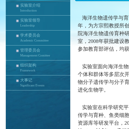
实验室介绍
Introduction
海洋生物遗传学与育
实验室领导
年，为方宗熙教授所创
Leadership
院海洋生物遗传育种研
学术委员会
室，2008年获批建设教
Academic Committee
参加教育部评估，均
管理委员会
Management Comittee
组织架构
实验室面向海洋生物
Framework
个体和群体等多层次
大事记
物分子遗传学与分子
Significant Events
进化生物学。
实验室在科学研究平
传学与育种、鱼类细
资源库等研发平台，2