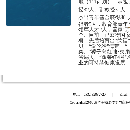
地（111计划），承
授32人、副教授31
杰出青年基金获得者1
得者5人，教育部青年
领军人才2人，
国家“
个。目前，已获得国家
项。先后培育出“荣福”
贝、“爱伦湾”海带、“三
菜、“獐子岛红”虾夷扇
湾扇贝、
“蓬莱红4号”
业的可持续健康发展
电话：0532-82032720
|
Email
Copyright©2018 海洋生物遗传学与育种教育