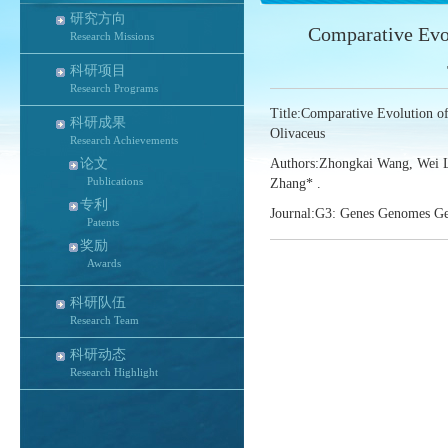
研究方向
Comparative Evol
Research Missions
科研项目
Research Programs
Title:Comparative Evolution of
科研成果
Olivaceus
Research Achievements
论文
Authors:Zhongkai Wang, Wei L
Publications
Zhang* .
专利
Journal:G3: Genes Genomes Ge
Patents
奖励
Awards
科研队伍
Research Team
科研动态
Research Highlight