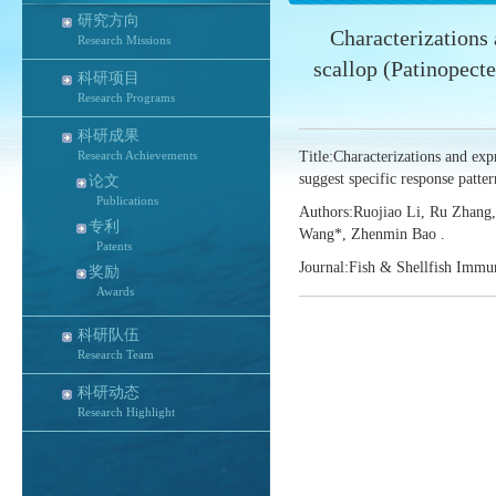
研究方向
Characterizations
Research Missions
scallop (Patinopecte
科研项目
Research Programs
科研成果
Research Achievements
Title:Characterizations and exp
suggest specific response patte
论文
Publications
Authors:Ruojiao Li, Ru Zhang,
专利
Wang*, Zhenmin Bao .
Patents
Journal:Fish & Shellfish Immu
奖励
Awards
科研队伍
Research Team
科研动态
Research Highlight