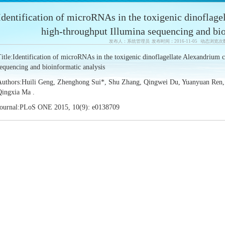
Identification of microRNAs in the toxigenic dinoflage
high-throughput Illumina sequencing and bio
发布人：系统管理员 发布时间：2016-11-05 动态浏览次
itle:Identification of microRNAs in the toxigenic dinoflagellate Alexandrium 
equencing and bioinformatic analysis
Authors:Huili Geng, Zhenghong Sui*, Shu Zhang, Qingwei Du, Yuanyuan Ren, 
Qingxia Ma .
Journal:PLoS ONE 2015, 10(9): e0138709