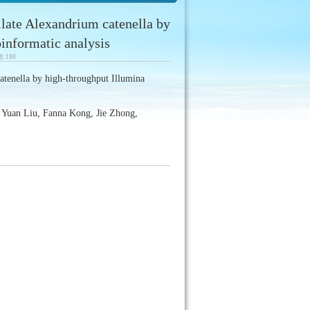
llate Alexandrium catenella by
informatic analysis
数:
188
catenella by high-throughput Illumina
Yuan Liu, Fanna Kong, Jie Zhong,