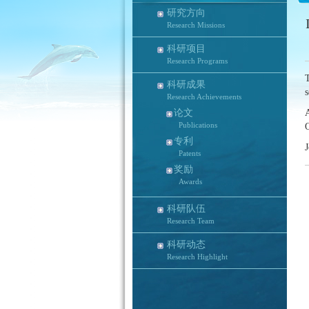
研究方向
Research Missions
科研项目
Research Programs
T
科研成果
s
Research Achievements
论文
Publications
专利
Patents
奖励
Awards
科研队伍
Research Team
科研动态
Research Highlight