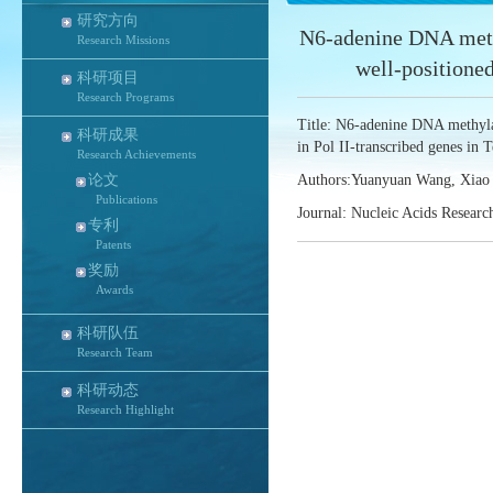
研究方向
N6-adenine DNA methy
Research Missions
well-positione
科研项目
Research Programs
Title: N6-adenine DNA methyla
科研成果
in Pol II-transcribed genes in 
Research Achievements
论文
Authors:Yuanyuan Wang, Xiao 
Publications
Journal: Nucleic Acids Resear
专利
Patents
奖励
Awards
科研队伍
Research Team
科研动态
Research Highlight