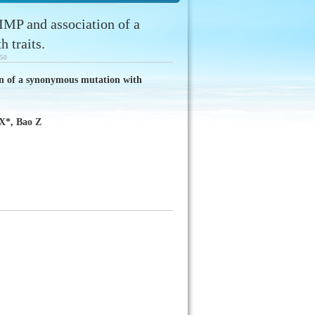
MP and association of a
 traits.
50
n of a synonymous mutation with
X*, Bao Z