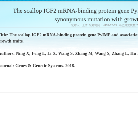
The scallop IGF2 mRNA-binding protein gene PyI
synonymous mutation with growth
发布人：王青 发布时间：2018-12-19 动态浏览次数:
2
Title:
The scallop IGF2 mRNA-binding protein gene PyIMP and associatio
rowth traits.
Authors:
Ning X, Feng L, Li X, Wang S, Zhang M, Wang S, Zhang L, Hu 
Journal:
Genes & Genetic Systems. 2018.