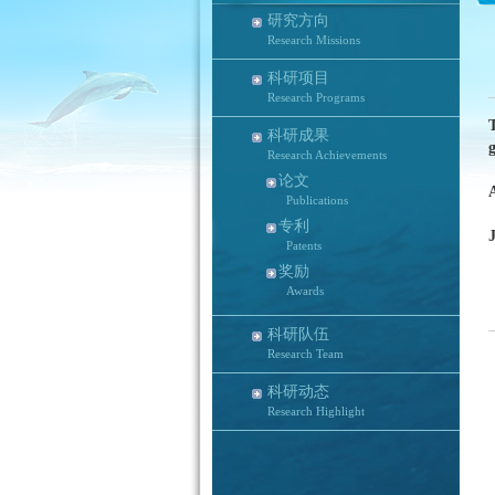
研究方向
Research Missions
科研项目
Research Programs
科研成果
g
Research Achievements
论文
Publications
专利
Patents
奖励
Awards
科研队伍
Research Team
科研动态
Research Highlight