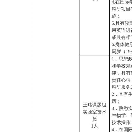
4.在国
科研项目
施；
5.具有
用英语进
或具有相
6.身体
周岁（19
1．思想
和学校规
律，具有
责任心强
科研服务
2．具有
历；
王玮课题组
3．熟悉
实验室技术
生物学、
员
技术操作
1人
4．在国