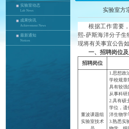
实验室动态
实验室方
Lab News
成果快讯
根据工作需要
Achievement News
熙
-萨斯海洋分子生
最新通知
Notices
现将有关事宜公告
一、招聘岗位及
招聘岗位
1.思想
学校规章
具有较强
从事科研
2.具有
学位，遗
董波课题组
洋生物学
实验室技术
3.熟悉
员
物学、细