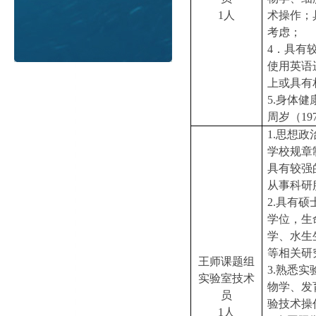
1人
术操作；
考虑；
4．具有
使用英语
上或具有
5.身体
周岁（19
1.思想
学校规章
具有较强
从事科研
2.具有
学位，生
学、水生
等相关研
王师课题组
3.熟悉
实验室技术
物学、发
员
验技术操
1人