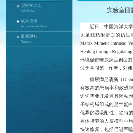
实验室动态
实验室团
Lab News
成果快讯
近日，中国海洋大
Achievement News
贝足丝粘附蛋白的仿生
最新通知
Notices
Matrix-Mimetic Intrinsic V
Healing through Regulating
环境促进糖尿病足创面愈
波为共同第一作者，刘伟
糖尿病足溃疡（
Diabe
有极高的患病率和致残率
迫切需要开发兼具湿粘
子结构域组成的足丝蛋
优异的湿吸附性、独特
离体培养的人皮模型中
快速修复，包括促进巨