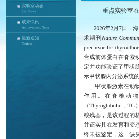
实验室动态
重点实验室
Lab News
成果快讯
2026年2月7
Achievement News
术期刊
Nature Communi
最新通知
Notices
precursor for thyroid
合成前体蛋白在脊索
定并功能验证了甲状腺
示甲状腺内分泌系统
甲状腺激素在动
作用。在脊椎动物
（Thyroglobu
酸残基，是该过程的
并证实其在发育和变
终未被鉴定，这一缺