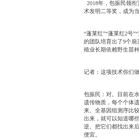
2018
年，包振民领衔
术发明二等奖，成为
“
蓬莱红
”“
蓬莱红
2
号
”“
的团队培育出了
9
个扇
殖业长期依赖野生苗
记者：这项技术你们
包振民：对。目前在
遗传物质，每个个体
来。全基因组测序比
出来，就可以知道哪
逆。把它们都找出来
便宜。