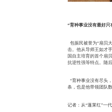
“
育种事业没有最好只
包振民被誉为
“
扇贝
击。他从导师王如才
国自主培育的首个扇
抗逆性强等特点。随
“
育种事业没有尽头
条，也是他带领团队
记者：从
“
蓬莱红
”
一代