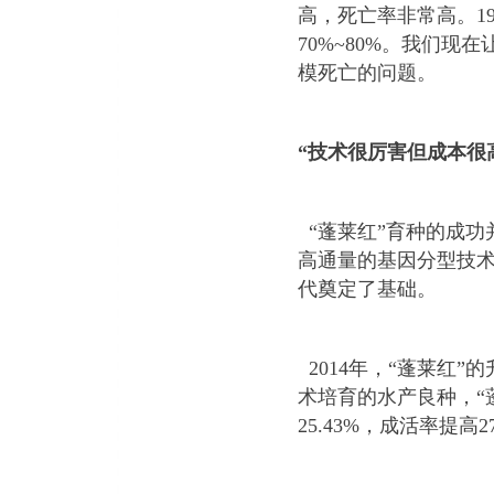
高，死亡率非常高。
1
70%~80%
。我们现在
模死亡的问题。
“
技术很厉害但成本很
“
蓬莱红
”
育种的成功
高通量的基因分型技
代奠定了基础。
2014
年，
“
蓬莱红
”
的
术培育的水产良种，
“
25.43%
，成活率提高
2